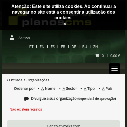
Atenção: Este site utiliza cookies. Ao continuar a
navegar no site está a consentir a utilização dos
cookies.
×
Acesso
PT
EN
ES
FR
DE
RU
ZH
0
0,00 €
Entrada
Organizações
Ordenar por
Nome
Sector
Tipo
País
Divulgue a sua organização
(dependerá de aprovação)
Não existem registos
GangNetworks.com