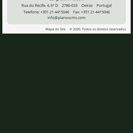
Rua do Recife, 4, 6º D
2780-033
Oeiras
Portugal
Telefone:
+351 21 4415046
Fax:
+351 21 4415046
info@planoscms.com
Mapa do Site
© 2026. Todos os direitos reservados