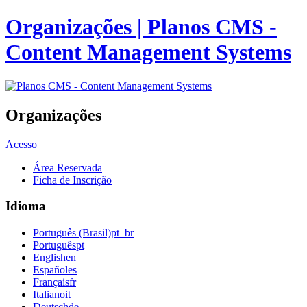
Organizações | Planos CMS -
Content Management Systems
Organizações
Acesso
Área Reservada
Ficha de Inscrição
Idioma
Português (Brasil)
pt_br
Português
pt
English
en
Español
es
Français
fr
Italiano
it
Deutsch
de