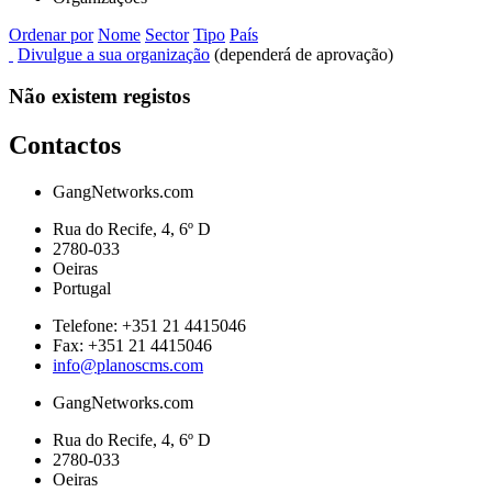
Ordenar por
Nome
Sector
Tipo
País
Divulgue a sua organização
(dependerá de aprovação)
Não existem registos
Contactos
GangNetworks.com
Rua do Recife, 4, 6º D
2780-033
Oeiras
Portugal
Telefone:
+351 21 4415046
Fax:
+351 21 4415046
info@planoscms.com
GangNetworks.com
Rua do Recife, 4, 6º D
2780-033
Oeiras