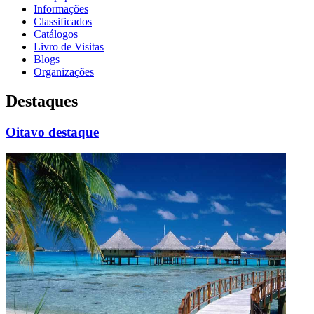
Informações
Classificados
Catálogos
Livro de Visitas
Blogs
Organizações
Destaques
Oitavo destaque