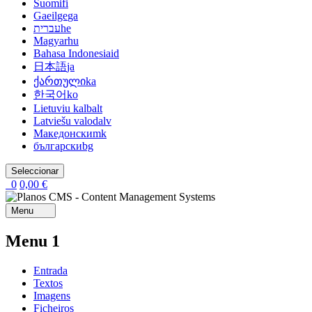
Suomi
fi
Gaeilge
ga
עברית
he
Magyar
hu
Bahasa Indonesia
id
日本語
ja
ქართული
ka
한국어
ko
Lietuviu kalba
lt
Latviešu valoda
lv
Македонски
mk
български
bg
0
0,00 €
Menu
Menu 1
Entrada
Textos
Imagens
Ficheiros