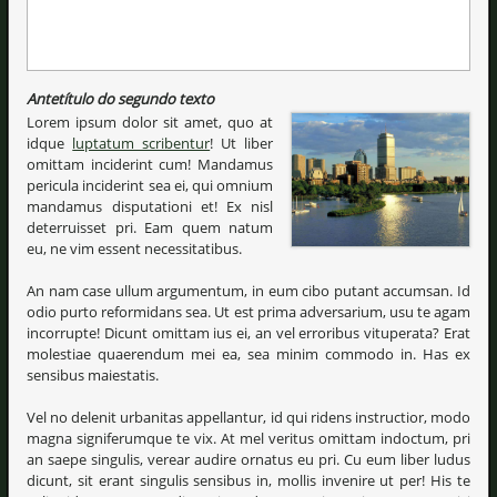
Antetítulo do segundo texto
Lorem ipsum dolor sit amet, quo at
idque
luptatum scribentur
! Ut liber
omittam inciderint cum! Mandamus
pericula inciderint sea ei, qui omnium
mandamus disputationi et! Ex nisl
deterruisset pri. Eam quem natum
eu, ne vim essent necessitatibus.
An nam case ullum argumentum, in eum cibo putant accumsan. Id
odio purto reformidans sea. Ut est prima adversarium, usu te agam
incorrupte! Dicunt omittam ius ei, an vel erroribus vituperata? Erat
molestiae quaerendum mei ea, sea minim commodo in. Has ex
sensibus maiestatis.
Vel no delenit urbanitas appellantur, id qui ridens instructior, modo
magna signiferumque te vix. At mel veritus omittam indoctum, pri
an saepe singulis, verear audire ornatus eu pri. Cu eum liber ludus
dicunt, sit erant singulis sensibus in, mollis invenire ut per! His te