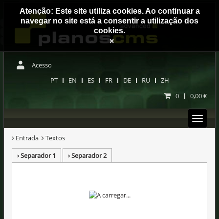
Atenção: Este site utiliza cookies. Ao continuar a
navegar no site está a consentir a utilização dos
cookies.
×
Acesso
PT
EN
ES
FR
DE
RU
ZH
0
0,00 €
Entrada
Textos
› Separador 1
› Separador 2