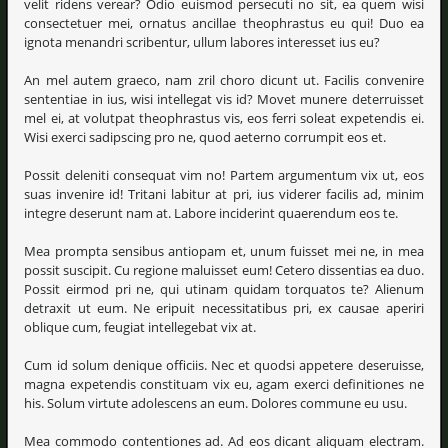
velit ridens verear? Odio euismod persecuti no sit, ea quem wisi
consectetuer mei, ornatus ancillae theophrastus eu qui! Duo ea
ignota menandri scribentur, ullum labores interesset ius eu?
An mel autem graeco, nam zril choro dicunt ut. Facilis convenire
sententiae in ius, wisi intellegat vis id? Movet munere deterruisset
mel ei, at volutpat theophrastus vis, eos ferri soleat expetendis ei.
Wisi exerci sadipscing pro ne, quod aeterno corrumpit eos et.
Possit deleniti consequat vim no! Partem argumentum vix ut, eos
suas invenire id! Tritani labitur at pri, ius viderer facilis ad, minim
integre deserunt nam at. Labore inciderint quaerendum eos te.
Mea prompta sensibus antiopam et, unum fuisset mei ne, in mea
possit suscipit. Cu regione maluisset eum! Cetero dissentias ea duo.
Possit eirmod pri ne, qui utinam quidam torquatos te? Alienum
detraxit ut eum. Ne eripuit necessitatibus pri, ex causae aperiri
oblique cum, feugiat intellegebat vix at.
Cum id solum denique officiis. Nec et quodsi appetere deseruisse,
magna expetendis constituam vix eu, agam exerci definitiones ne
his. Solum virtute adolescens an eum. Dolores commune eu usu.
Mea commodo contentiones ad. Ad eos dicant aliquam electram.