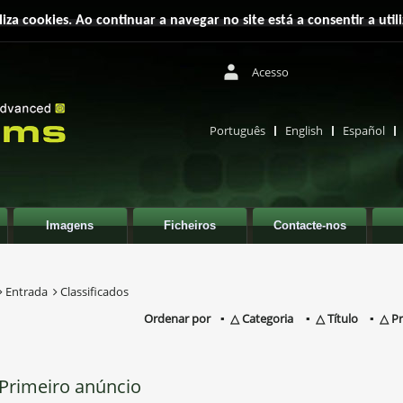
iliza cookies. Ao continuar a navegar no site está a consentir a util
Acesso
Português
English
Español
Imagens
Ficheiros
Contacte-nos
Entrada
Classificados
Ordenar por
Categoria
Título
P
Primeiro anúncio