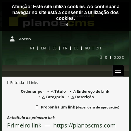
Atenção: Este site utiliza cookies. Ao continuar a
navegar no site está a consentir a utilização dos
cookies.
×
Acesso
PT
EN
ES
FR
DE
RU
ZH
0
0,00 €
Entrada
Links
Ordenar por
Título
Endereço do Link
Categoria
Descrição
Proponha um link
(dependerá de aprovação)
Antetítulo do primeiro link
Primeiro link
—
https://planoscms.com